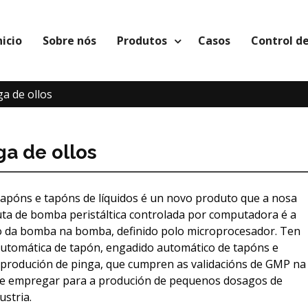
nicio
Sobre nós
Produtos
Casos
Control de
a de ollos
a de ollos
tapóns e tapóns de líquidos é un novo produto que a nosa
ta de bomba peristáltica controlada por computadora é a
o da bomba na bomba, definido polo microprocesador. Ten
automática de tapón, engadido automático de tapóns e
 produción de pinga, que cumpren as validacións de GMP na
ode empregar para a produción de pequenos dosagos de
ustria.