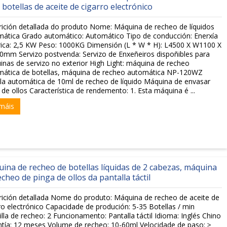
 botellas de aceite de cigarro electrónico
ición detallada do produto Nome: Máquina de recheo de líquidos
ática Grado automático: Automático Tipo de conducción: Enerxía
rica: 2,5 KW Peso: 1000KG Dimensión (L * W * H): L4500 X W1100 X
mm Servizo postvenda: Servizo de Enxeñeiros dispoñibles para
nas de servizo no exterior High Light: máquina de recheo
mática de botellas, máquina de recheo automática NP-120WZ
la automática de 10ml de recheo de líquido Máquina de envasar
 de ollos Característica de rendemento: 1. Esta máquina é ...
máis
ina de recheo de botellas líquidas de 2 cabezas, máquina
echeo de pinga de ollos da pantalla táctil
ición detallada Nome do produto: Máquina de recheo de aceite de
ro electrónico Capacidade de produción: 5-35 Botellas / min
lla de recheo: 2 Funcionamento: Pantalla táctil Idioma: Inglés Chino
tía: 12 meses Volume de recheo: 10-60ml Velocidade de paso: ≥