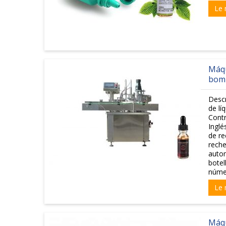
Le 
Máqu
bomb
Desc
de lí
Contr
Inglé
de re
reche
autom
botel
númer
Le 
Máqu