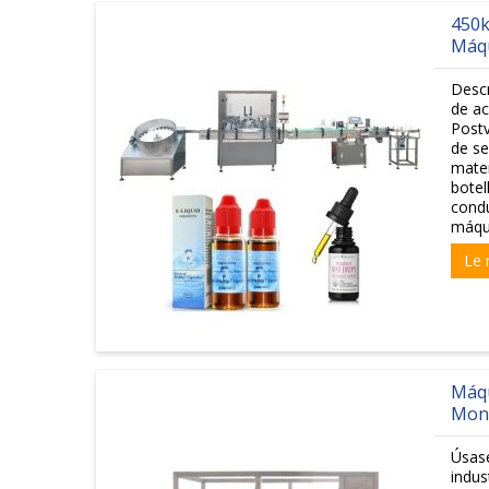
450k
Máqu
Desc
de ac
Postv
de se
mater
botel
condu
máqui
Le 
Máqu
Mono
Úsase
indus