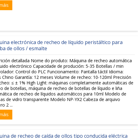
máis
ina electrónica de recheo de líquido peristáltico para
a de ollos / esmalte
rición detallada Nome do produto: Máquina de recheo automática
quido electrónico Capacidade de produción: 5-35 Botellas / min
olador: Control do PLC Funcionamento: Pantalla táctil Idioma:
s Chino Garantía: 12 meses Volume de recheo: 10-120ml Precisión
cheo: ≤ ± 1% High Light: máquinas completamente automáticas de
o de botellas, máquina de recheo de botellas de líquido e liña
ática de recheo de líquidos automáticos para 10ml Modelo de
las de vidro transparente Modelo NP-YX2 Cabeza de arquivo
o 2 ...
máis
ina de recheo de caída de ollos tipo conducida eléctrica