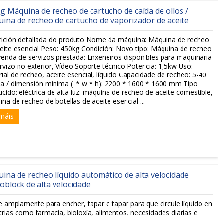
g Máquina de recheo de cartucho de caída de ollos /
ina de recheo de cartucho de vaporizador de aceite
rición detallada do produto Nome da máquina: Máquina de recheo
eite esencial Peso: 450kg Condición: Novo tipo: Máquina de recheo
enda de servizos prestada: Enxeñeiros dispoñibles para maquinaria
rvizo no exterior, Vídeo Soporte técnico Potencia: 1,5kw Uso:
ial de recheo, aceite esencial, líquido Capacidade de recheo: 5-40
la / dimensión mínima (l * w * h): 2200 * 1600 * 1600 mm Tipo
cido: eléctrica de alta luz: máquina de recheo de aceite comestible,
na de recheo de botellas de aceite esencial ...
máis
ina de recheo líquido automático de alta velocidade
block de alta velocidade
 amplamente para encher, tapar e tapar para que circule líquido en
trias como farmacia, bioloxía, alimentos, necesidades diarias e