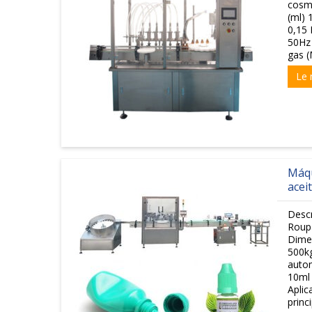
cosm
(ml) 
0,15 
50Hz 
gas (
Le 
Máqu
acei
Descr
Roupa
Dime
500kg
autom
10ml 
Aplic
princ