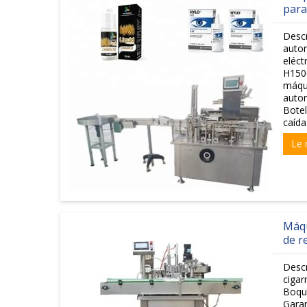
para
Descr
autom
eléct
H1500
máqui
auto
Botel
caída
Le 
Máqu
de r
Descr
cigar
Boqui
Garan