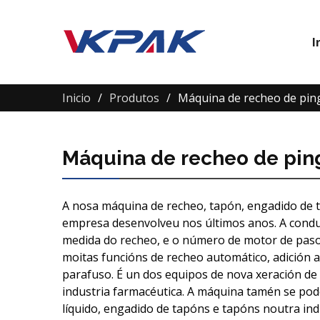
I
Inicio
Produtos
Máquina de recheo de ping
Máquina de recheo de ping
A nosa máquina de recheo, tapón, engadido de 
empresa desenvolveu nos últimos anos. A condu
medida do recheo, e o número de motor de pas
moitas funcións de recheo automático, adición 
parafuso. É un dos equipos de nova xeración de
industria farmacéutica. A máquina tamén se p
líquido, engadido de tapóns e tapóns noutra ind