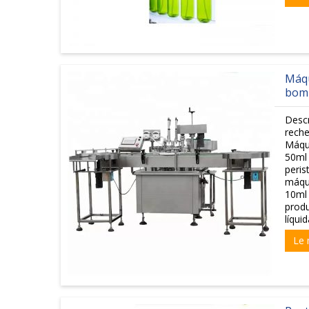
Máqu
bomb
Desc
reche
Máqui
50ml
peris
máqu
10ml 
produ
líqui
Le 