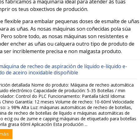
ós fabricamos a maquinaria ideal para atender ás túas
prir os teus obxectivos de produción.
 e flexible para embalar pequenas doses de esmalte de uñas
para as uñas. As nosas máquinas son coñecidas pola súa
r. Pero sobre todo, as nosas máquinas son resistentes e
 poder encher as uñas ou calquera outro tipo de produto de
a ser incriblemente precisa e non malgasta produto.
máquina de recheo de aspiración de líquido e-líquido e-
ido de aceiro inoxidable dispoñible
rición detallada Nome do produto: Máquina de recheo automática
quido electrónico Capacidade de produción: 5-35 Botellas / min
olador: Control do PLC Funcionamento: Pantalla táctil Idioma:
s Chino Garantía: 12 meses Volume de recheo: 10-60ml Velocidade
so: ≥ 98% Alta Luz: máquinas automáticas de recheo de botellas,
na de recheo de botellas de líquido e máquinas automáticas de
o ecig ou de zume e capping máquinas de etiquetado para botellas
rila grasa 60ml Aplicación Esta produción ...
máis