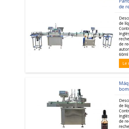
Pant
de r
Desc
de lí
Contr
Inglé
reche
de re
autom
60ml 
Le 
Máqu
bomb
Desc
de lí
Contr
Inglé
de re
reche