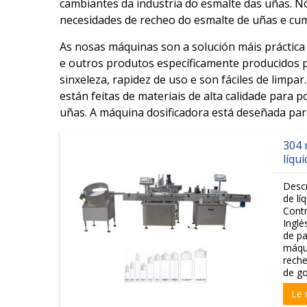
cambiantes da industria do esmalte das uñas. N
necesidades de recheo do esmalte de uñas e cum
As nosas máquinas son a solución máis práctica
e outros produtos específicamente producidos 
sinxeleza, rapidez de uso e son fáciles de limpa
están feitas de materiais de alta calidade para
uñas. A máquina dosificadora está deseñada par
304 
líqu
Desc
de lí
Contr
Inglé
de pa
máqui
reche
de go
Le 