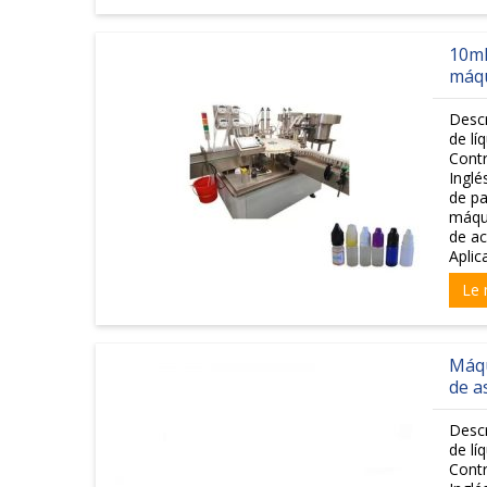
10ml
máqu
Desc
de lí
Contr
Inglé
de pa
máqui
de a
Aplic
Le 
Máqu
de a
Desc
de lí
Contr