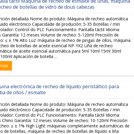
alla táctil Máquina de recheo de esmalte de uñas, máquina
echeo de botellas de vidro de dous cabezas
rición detallada Nome do produto: Máquina de recheo automática
quido electrónico Capacidade de produción: 5-35 Botellas / min
olador: Control do PLC Funcionamento: Pantalla táctil Idioma:
s Garantía: 12 meses Volume de recheo: 5-120ml Precisión de
o: ≤ ± 1% Alto Luz: máquina de recheo de pingas de ollos, máquina
cheo de botellas de aceite esencial NP-YX2 Liña de recheo
ática de aceite esencial automática para 5ml 10ml 15ml 30ml
100ml Aplicación de botella ...
máis
ina electrónica de recheo de líquido peristáltico para
a de ollos / esmalte
rición detallada Nome do produto: Máquina de recheo automática
quido electrónico Capacidade de produción: 5-35 Botellas / min
olador: Control do PLC Funcionamento: Pantalla táctil Idioma:
s Chino Garantía: 12 meses Volume de recheo: 10-120ml Precisión
cheo: ≤ ± 1% High Light: máquinas completamente automáticas de
o de botellas, máquina de recheo de botellas de líquido e liña