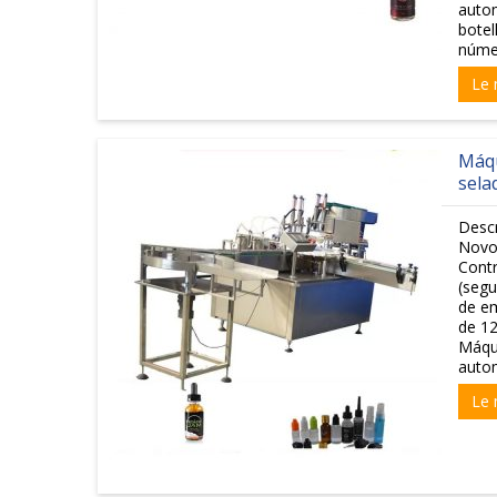
autom
botel
númer
Le 
Máqu
sela
Descr
Novo 
Contr
(segu
de em
de 12
Máqui
autom
Le 