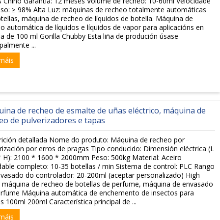
s Chino Garantía: 12 meses Volume de recheo: 10-60ml Velocidade
so: ≥ 98% Alta Luz: máquinas de recheo totalmente automáticas
tellas, máquina de recheo de líquidos de botella. Máquina de
o automática de líquidos e líquidos de vapor para aplicacións en
la de 100 ml Gorilla Chubby Esta liña de produción úsase
ipalmente ...
máis
ina de recheo de esmalte de uñas eléctrico, máquina de
eo de pulverizadores e tapas
ición detallada Nome do produto: Máquina de recheo por
rización por erros de pragas Tipo conducido: Dimensión eléctrica (L
 H): 2100 * 1600 * 2000mm Peso: 500kg Material: Aceiro
dable completo: 10-35 botellas / min Sistema de control: PLC Rango
vasado do controlador: 20-200ml (aceptar personalizado) High
: máquina de recheo de botellas de perfume, máquina de envasado
erfume Máquina automática de enchemento de insectos para
s 100ml 200ml Característica principal de ...
máis