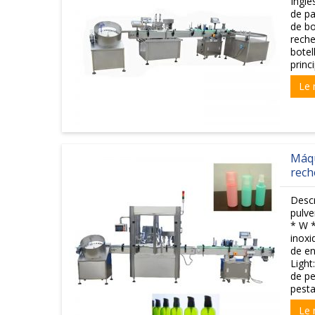
Inglé
de pa
de bo
reche
botel
princ
Le 
Máqu
rech
Descr
pulve
* W *
inoxi
de en
Light
de p
pesta
Le 