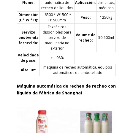
Nome:
automática de
Aplicación:
alimentos,
recheo de líquidos
médicos
Dimensión
L6300 * W1500 *
Peso:
1250kg
(L * W * H):
H1900mm
Enxeñeiros
Servizo
dispoñibles para
Volume de
postvenda
servizo de
50-500ml
recheo:
fornecido:
maquinaria no
exterior
Velocidade
> = 98%
de paso:
máquina de recheo automática, equipos
Alta luz:
automáticos de embotellado
Máquina automática de recheo de recheo con
líquido da fábrica de Shanghai