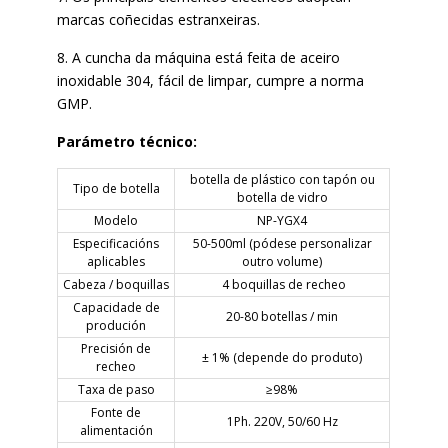
marcas coñecidas estranxeiras.
8. A cuncha da máquina está feita de aceiro
inoxidable 304, fácil de limpar, cumpre a norma
GMP.
Parámetro técnico:
botella de plástico con tapón ou
Tipo de botella
botella de vidro
Modelo
NP-YGX4
Especificacións
50-500ml (pódese personalizar
aplicables
outro volume)
Cabeza / boquillas
4 boquillas de recheo
Capacidade de
20-80 botellas / min
produción
Precisión de
± 1% (depende do produto)
recheo
Taxa de paso
≥98%
Fonte de
1Ph. 220V, 50/60 Hz
alimentación